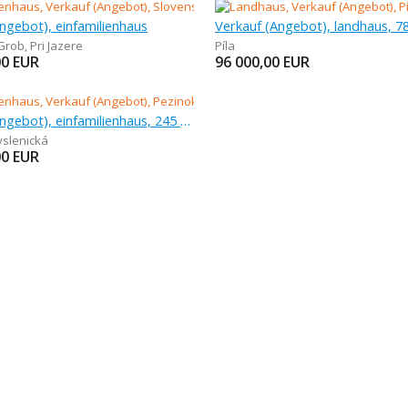
ngebot), einfamilienhaus
Verkauf (Angebot), landhaus, 7
Grob
,
Pri Jazere
Píla
00
EUR
96 000,00
EUR
Verkauf (Angebot), einfamilienhaus, 245 m
slenická
00
EUR