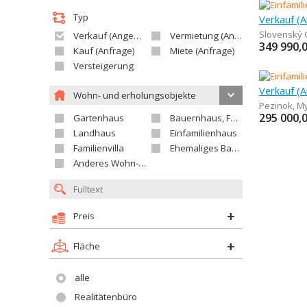
Typ
Verkauf (A
Slovenský 
Verkauf (Angebot)
Vermietung (Angebot)
349 990,
Kauf (Anfrage)
Miete (Anfrage)
Versteigerung
Wohn- und erholungsobjekte
Pezinok
,
My
295 000,
Gartenhaus
Bauernhaus, Ferienhaus
Landhaus
Einfamilienhaus
Familienvilla
Ehemaliges Bauerngut
Anderes Wohn- oder Ferienobjekt
Preis
Fläche
alle
Realitätenbüro