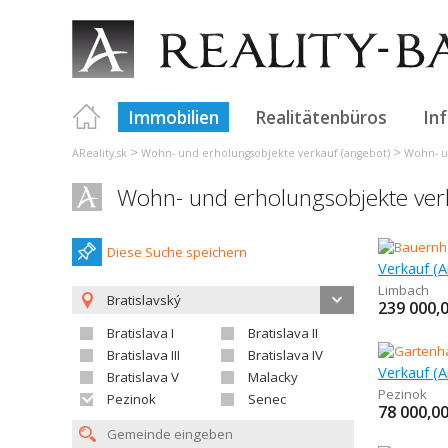
Immobilien
Realitätenbüros
In
>
>
AReality.sk
Wohn- und erholungsobjekte verkauf (angebot)
Wohn- un
Wohn- und erholungsobjekte verk
Diese Suche speichern
Limbach
Bratislavský
239 000,
Bratislava I
Bratislava II
Bratislava III
Bratislava IV
Verkauf (
Bratislava V
Malacky
Pezinok
Pezinok
Senec
78 000,0