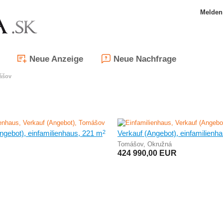
Melden 
Neue Anzeige
Neue Nachfrage
ášov
2
ngebot), einfamilienhaus, 221 m
Verkauf (Angebot), einfamilienh
Tomášov
,
Okružná
424 990,00
EUR