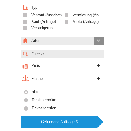
Typ
Verkauf (Angebot)
Vermietung (Angebot)
Kauf (Anfrage)
Miete (Anfrage)
Versteigerung
Arten
Preis
Fläche
alle
Realitätenbüro
Privatinsertion
Gefundene Aufträge
3