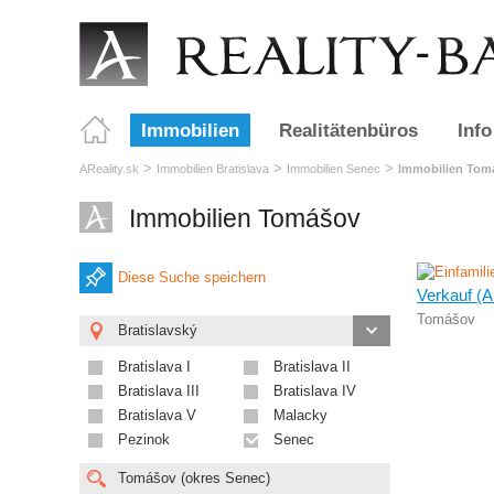
Immobilien
Realitätenbüros
Info
>
>
>
AReality.sk
Immobilien Bratislava
Immobilien Senec
Immobilien Tom
Immobilien Tomášov
Diese Suche speichern
Verkauf (A
Tomášov
Bratislavský
Bratislava I
Bratislava II
Bratislava III
Bratislava IV
Bratislava V
Malacky
Pezinok
Senec