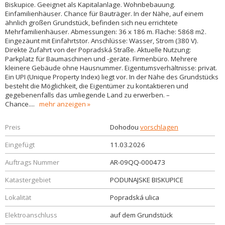
Biskupice. Geeignet als Kapitalanlage. Wohnbebauung.
Einfamilienhäuser. Chance für Bauträger. In der Nähe, auf einem
ähnlich großen Grundstück, befinden sich neu errichtete
Mehrfamilienhäuser. Abmessungen: 36 x 186 m. Fläche: 5868 m2.
Eingezäunt mit Einfahrtstor. Anschlüsse: Wasser, Strom (380 V).
Direkte Zufahrt von der Popradská Straße. Aktuelle Nutzung:
Parkplatz für Baumaschinen und -geräte. Firmenbüro. Mehrere
kleinere Gebäude ohne Hausnummer. Eigentumsverhältnisse: privat.
Ein UPI (Unique Property Index) liegt vor. In der Nähe des Grundstücks
besteht die Möglichkeit, die Eigentümer zu kontaktieren und
gegebenenfalls das umliegende Land zu erwerben. –
Chance.
...
mehr anzeigen
Preis
Dohodou
vorschlagen
Eingefügt
11.03.2026
Auftrags Nummer
AR-09QQ-000473
Katastergebiet
PODUNAJSKE BISKUPICE
Lokalität
Popradská ulica
Elektroanschluss
auf dem Grundstück