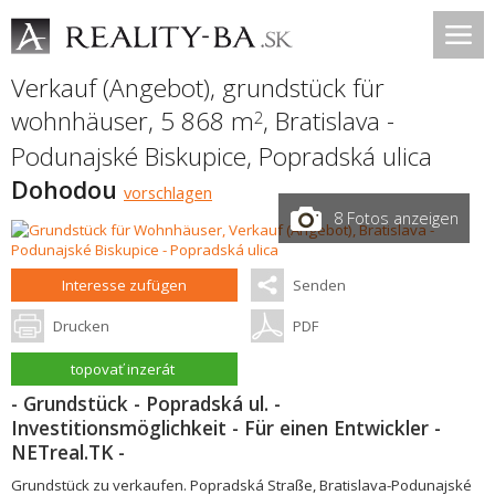
Verkauf (Angebot), grundstück für
wohnhäuser, 5 868 m
,
Bratislava -
2
Podunajské Biskupice
,
Popradská ulica
Dohodou
vorschlagen
8 Fotos anzeigen
Interesse zufügen
Senden
Drucken
PDF
topovať inzerát
- Grundstück - Popradská ul. -
Investitionsmöglichkeit - Für einen Entwickler -
NETreal.TK -
Grundstück zu verkaufen. Popradská Straße, Bratislava-Podunajské