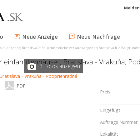
Melden 
fo
Neue Anzeige
Neue Nachfrage
>
>
uf (angebot) Bratislava
Baugrundstücke verkauf (angebot) Bratislava II
Baugrundstü
r einfamilienhäuser,
Bratislava - Vrakuňa
,
Pod
3 Fotos anzeigen
PDF
Preis
Eingefügt
Auftrags Nummer
Lokalität