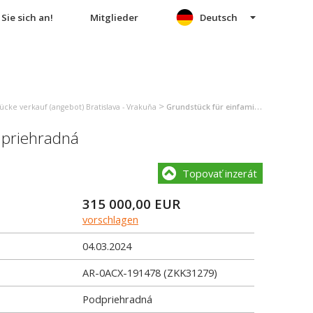
Sie sich an!
Mitglieder
Deutsch
>
cke verkauf (angebot) Bratislava - Vrakuňa
Grundstück für einfamilienhäuser verkauf (angebot) Bratislava - Vrakuňa
priehradná
Topovať inzerát
315 000,00
EUR
vorschlagen
04.03.2024
AR-0ACX-191478 (ZKK31279)
Podpriehradná