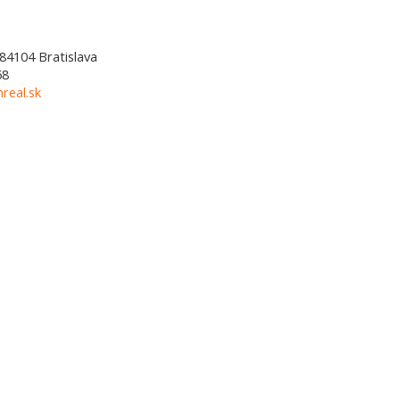
84104
Bratislava
58
real.sk