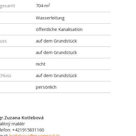
 gesamt
704 m
2
Wasserleitung
öffentliche Kanalisation
luss
auf dem Grundstück
auf dem Grundstück
nicht
chluss
auf dem Grundstück
persönlich
r.Zuzana Kotlebová
alitný maklér
lefon: +421915831160
mail:
kotlebova@maximreal.sk