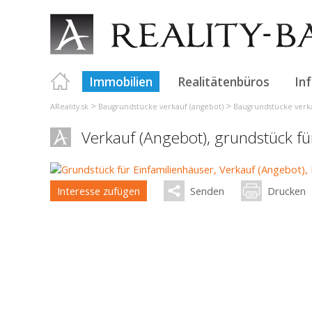
Immobilien
Realitätenbüros
In
>
>
AReality.sk
Baugrundstücke verkauf (angebot)
Baugrundstücke verka
Verkauf (Angebot), grundstück fü
Interesse zufügen
Senden
Drucken