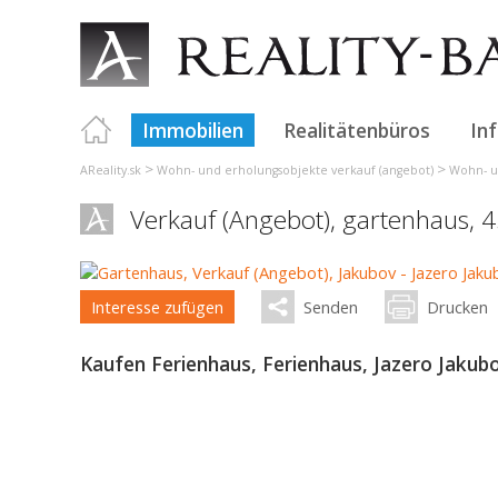
Immobilien
Realitätenbüros
In
>
>
AReality.sk
Wohn- und erholungsobjekte verkauf (angebot)
Wohn- un
Verkauf (Angebot), gartenhaus, 
Interesse zufügen
Senden
Drucken
Kaufen Ferienhaus, Ferienhaus, Jazero Jakub