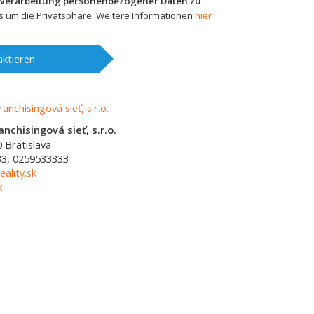
 Verarbeitung personenbezogener Daten zu
 um die Privatsphäre. Weitere Informationen
hier
ktieren
nchisingová sieť, s.r.o.
0
Bratislava
3, 0259533333
ality.sk
k