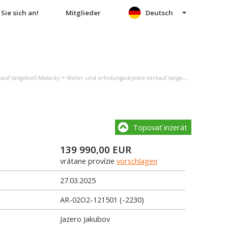
Sie sich an!
Mitglieder
Deutsch
>
>
auf (angebot) Malacky
Wohn- und erholungsobjekte verkauf (angebot) Jakubov
G
Topovať inzerát
139 990,00
EUR
vrátane provízie
vorschlagen
27.03.2025
AR-02O2-121501 (-2230)
Jazero Jakubov