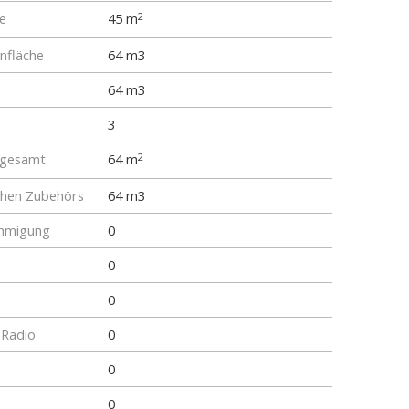
e
45 m
2
fläche
64 m3
64 m3
3
 gesamt
64 m
2
chen Zubehörs
64 m3
hmigung
0
0
0
 Radio
0
0
0