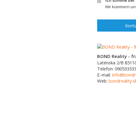
Ich stimme der
Wir kümmern uns
Konta
BOND Reality - fra
Laténska 2/B
8511
Telefon:
090533333
E-mail:
info@bondre
Web:
bondreality.s