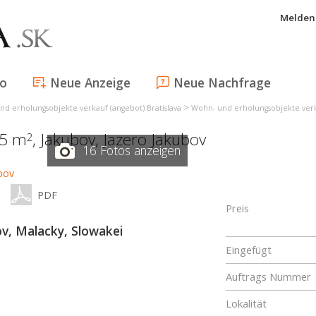
Melden 
fo
Neue Anzeige
Neue Nachfrage
>
d erholungsobjekte verkauf (angebot) Bratislava
Wohn- und erholungsobjekte verk
45 m
,
Jakubov
,
Jazero Jakubov
2
16 Fotos anzeigen
PDF
Preis
ov, Malacky, Slowakei
Eingefügt
Auftrags Nummer
Lokalität