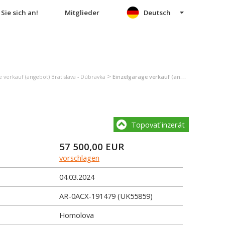
Sie sich an!
Mitglieder
Deutsch
>
 verkauf (angebot) Bratislava - Dúbravka
Einzelgarage verkauf (angebot) Bratislava - Dúbravka
Topovať inzerát
57 500,00
EUR
vorschlagen
04.03.2024
AR-0ACX-191479 (UK55859)
Homolova