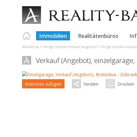
Immobilien
Realitätenbüros
In
>
>
AReality.sk
Übrige objekte verkauf (angebot)
Übrige objekte verkauf
Verkauf (Angebot), einzelgarage,
Interesse zufügen
Senden
Drucken