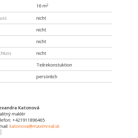
16 m
2
luss
nicht
nicht
nicht
chluss
nicht
Teilrekonstuktion
persönlich
exandra Katonová
alitný maklér
lefon: +421911896465
mail:
katonova@maximreal.sk