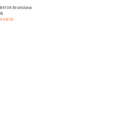
84104
Bratislava
58
real.sk