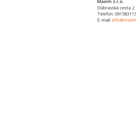
Maxim s.r.o.
Dúbravská cesta 2
Telefon:
09158311
E-mail:
info@maxim