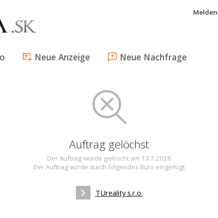
Melden 
fo
Neue Anzeige
Neue Nachfrage
Auftrag gelöchst
Der Auftrag wurde gelöscht am 13.7.2026
Der Auftrag wzrde durch folgendes Büro eingefügt
TUreality s.r.o.