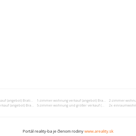
Einraumwohnung verkauf (angebot) Bratislava I
1-zimmer-wohnung verkauf (angebot) Bratislava I
4-zimmer-wohnung verkauf (angebot) Bratislava I
5-zimmer-wohnung und größer verkauf (angebot) Bratislava I
Portál reality-ba je členom rodiny
www.areality.sk