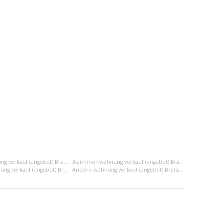
2-zimmer-wohnung verkauf (angebot) Bratislava I
3-zimmer-wohnung verkauf (angebot) Bratislava I
2x einraumwohnung verkauf (angebot) Bratislava I
Andere wohnung verkauf (angebot) Bratislava I