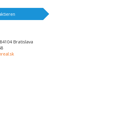
ktieren
84104
Bratislava
58
real.sk