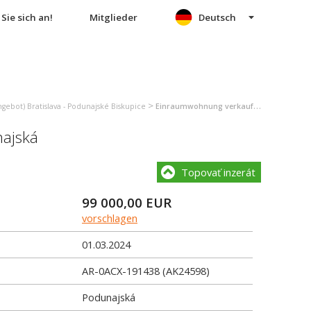
Sie sich an!
Mitglieder
Deutsch
>
ebot) Bratislava - Podunajské Biskupice
Einraumwohnung verkauf (angebot) Bratislava - Podunajské Biskupice
ajská
Topovať inzerát
99 000,00
EUR
vorschlagen
01.03.2024
AR-0ACX-191438 (AK24598)
Podunajská