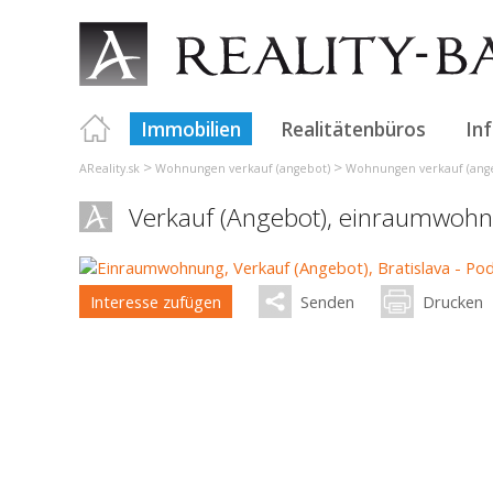
Immobilien
Realitätenbüros
In
>
>
AReality.sk
Wohnungen verkauf (angebot)
Wohnungen verkauf (angeb
Verkauf (Angebot), einraumwoh
Interesse zufügen
Senden
Drucken