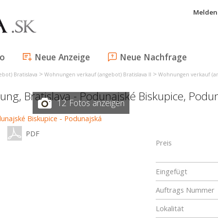
Melden 
fo
Neue Anzeige
Neue Nachfrage
>
>
ot) Bratislava
Wohnungen verkauf (angebot) Bratislava II
Wohnungen verkauf (ang
nung,
Bratislava - Podunajské Biskupice
,
Podun
12 Fotos anzeigen
PDF
Preis
Eingefügt
Auftrags Nummer
Lokalität