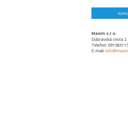
Konta
Maxim s.r.o.
Dúbravská cesta 2
Telefon:
09158311
E-mail:
info@maxim