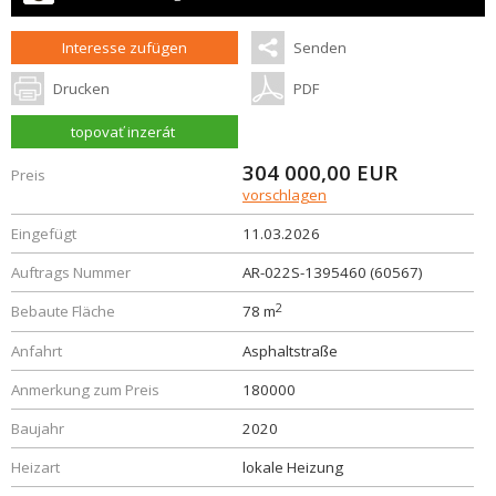
Interesse zufügen
Senden
Drucken
PDF
topovať inzerát
304 000,00
EUR
Preis
vorschlagen
Eingefügt
11.03.2026
Auftrags Nummer
AR-022S-1395460 (60567)
2
Bebaute Fläche
78 m
Anfahrt
Asphaltstraße
Anmerkung zum Preis
180000
Baujahr
2020
Heizart
lokale Heizung