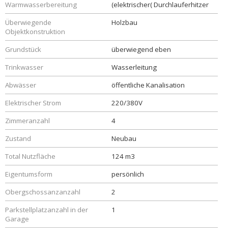
Warmwasserbereitung
(elektrischer( Durchlauferhitzer
Überwiegende
Holzbau
Objektkonstruktion
Grundstück
überwiegend eben
Trinkwasser
Wasserleitung
Abwässer
öffentliche Kanalisation
Elektrischer Strom
220/380V
Zimmeranzahl
4
Zustand
Neubau
Total Nutzfläche
124 m3
Eigentumsform
persönlich
Obergschossanzanzahl
2
Parkstellplatzanzahl in der
1
Garage