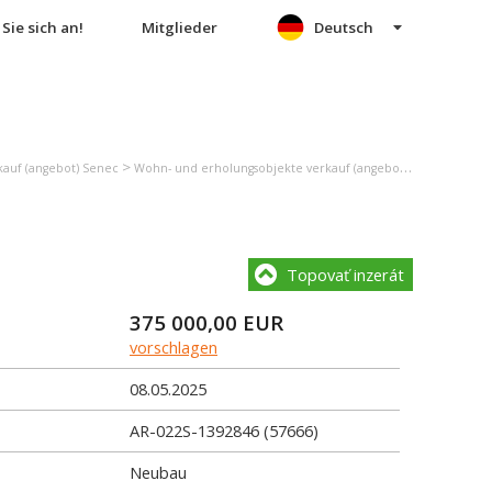
Sie sich an!
Mitglieder
Deutsch
>
>
auf (angebot) Senec
Wohn- und erholungsobjekte verkauf (angebot) Miloslavov
E
Topovať inzerát
375 000,00
EUR
vorschlagen
08.05.2025
AR-022S-1392846 (57666)
Neubau