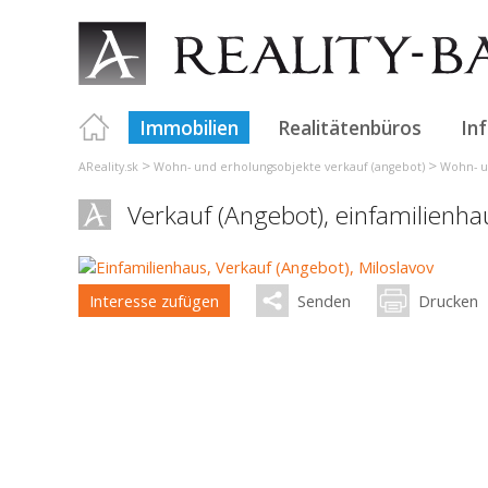
Immobilien
Realitätenbüros
In
>
>
AReality.sk
Wohn- und erholungsobjekte verkauf (angebot)
Wohn- un
Verkauf (Angebot), einfamilienh
Interesse zufügen
Senden
Drucken