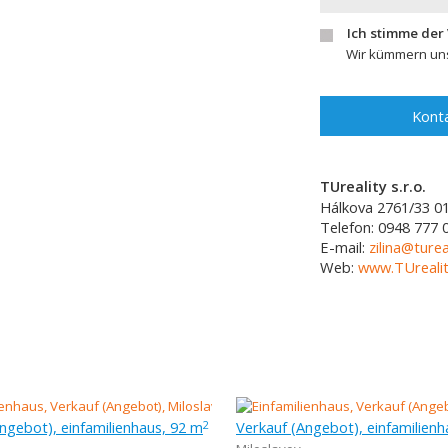
Ich stimme der
Wir kümmern uns
Konta
TUreality s.r.o.
Hálkova 2761/33
0
Telefon:
0948 777 
E-mail:
zilina@turea
Web:
www.TUrealit
ngebot), einfamilienhaus, 92 m
2