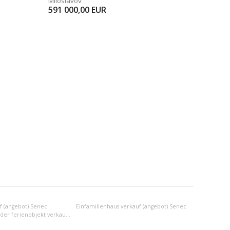
Miloslavov
591 000,00
EUR
f (angebot) Senec
Einfamilienhaus verkauf (angebot) Senec
Anderes wohn- oder ferienobjekt verkauf (angebot) Senec