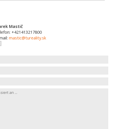
rek Mastič
lefon: +421413217800
mail:
mastic@tureality.sk