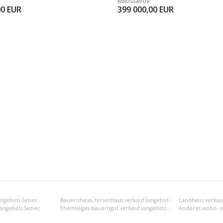
Miloslavov
00
EUR
399 000,00
EUR
angebot) Senec
Bauernhaus, ferienhaus verkauf (angebot) Senec
Landhaus verkau
 (angebot) Senec
Ehemaliges bauerngut verkauf (angebot) Senec