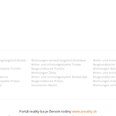
Wohnungen vermietung (angebot) Bratislava
Wohnungen verkauf (angebot) Bratislava
Wohn- und erholu
Wohn- und erholungsobjekte Trnava
Baugrundstücke 
bjekte Trenčín
Baugrundstücke Trenčín
Wohnungen Nitr
Wohnungen Žilina
Wohn- und erhol
strica
Wohn- und erholungsobjekte Banská Bystrica
Baugrundstücke B
bjekte Prešov
Baugrundstücke Prešov
Wohnungen Koši
ce
Immobilien Martin
Wohnungen verka
Portál reality-ba je členom rodiny
www.areality.sk