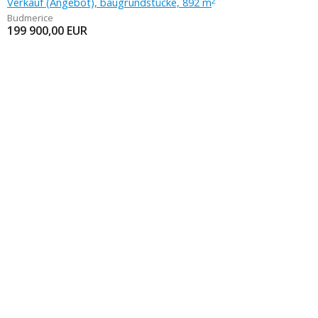
Verkauf (Angebot), baugrundstücke, 892 m
2
Budmerice
199 900,00
EUR