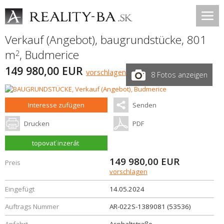
Verkauf (Angebot), baugrundstücke, 801
m
,
Budmerice
2
149 980,00 EUR
vorschlagen
8 Fotos anzeigen
Interesse zufügen
Senden
Drucken
PDF
topovať inzerát
149 980,00
EUR
Preis
vorschlagen
Eingefügt
14.05.2024
Auftrags Nummer
AR-022S-1389081 (53536)