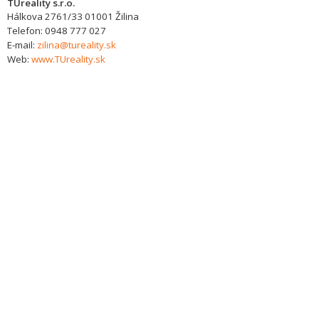
TUreality s.r.o.
Hálkova 2761/33
01001
Žilina
Telefon:
0948 777 027
E-mail:
zilina@tureality.sk
Web:
www.TUreality.sk