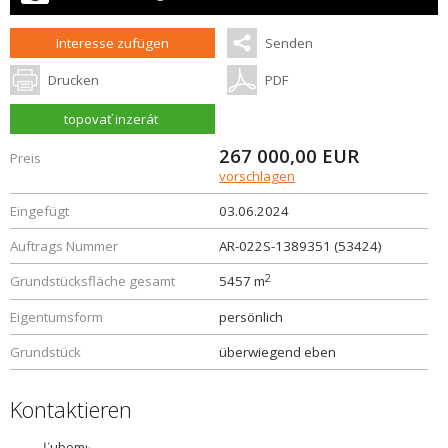
Interesse zufügen
Senden
Drucken
PDF
topovať inzerát
267 000,00
EUR
Preis
vorschlagen
Eingefügt
03.06.2024
Auftrags Nummer
AR-022S-1389351 (53424)
2
Grundstücksfläche gesamt
5457 m
Eigentumsform
persönlich
Grundstück
überwiegend eben
Kontaktieren