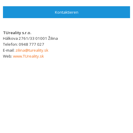
Kontaktieren
TUreality s.r.o.
Hálkova 2761/33
01001
Žilina
Telefon:
0948 777 027
E-mail:
zilina@tureality.sk
Web:
www.TUreality.sk