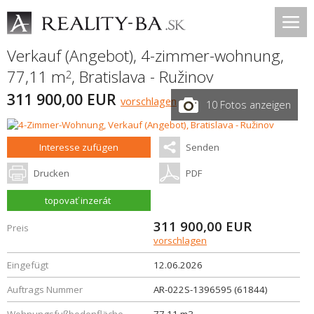
Verkauf (Angebot), 4-zimmer-wohnung,
77,11 m
,
Bratislava - Ružinov
2
311 900,00 EUR
vorschlagen
10 Fotos anzeigen
Interesse zufügen
Senden
Drucken
PDF
topovať inzerát
311 900,00
EUR
Preis
vorschlagen
Eingefügt
12.06.2026
Auftrags Nummer
AR-022S-1396595 (61844)