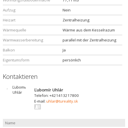
Wohnungsfußbodenfläche
77,11 m3
Aufzug
Nein
Heizart
Zentralheizung
Wärmequelle
Wärme aus dem Kesselrazum
Warmwasserbereitung
parallel mit der Zentralheizung
Balkon
Ja
Eigentumsform
persönlich
Kontaktieren
Ľubomír Uhlár
Telefon: +421413217800
E-mail:
uhlar@tureality.sk