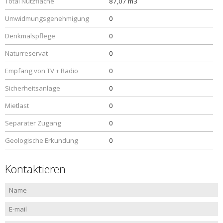
Total Nutzfläche
87,07 m3
Umwidmungsgenehmigung
0
Denkmalspflege
0
Naturreservat
0
Empfang von TV + Radio
0
Sicherheitsanlage
0
Mietlast
0
Separater Zugang
0
Geologische Erkundung
0
Kontaktieren