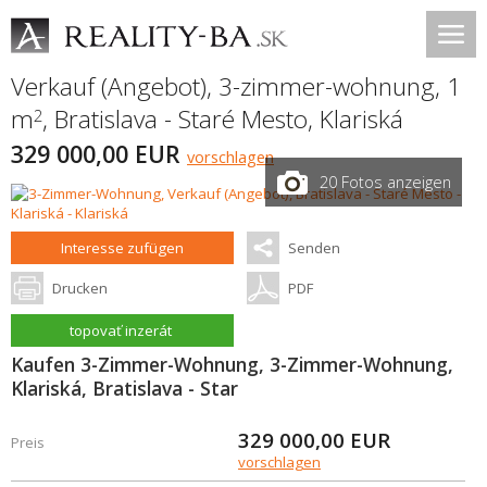
Verkauf (Angebot), 3-zimmer-wohnung, 1
m
,
Bratislava - Staré Mesto
,
Klariská
2
329 000,00 EUR
vorschlagen
20 Fotos anzeigen
Interesse zufügen
Senden
Drucken
PDF
topovať inzerát
Kaufen 3-Zimmer-Wohnung, 3-Zimmer-Wohnung,
Klariská, Bratislava - Star
329 000,00
EUR
Preis
vorschlagen