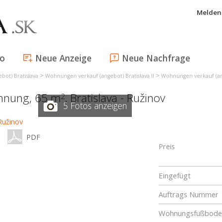
Melden 
fo
Neue Anzeige
Neue Nachfrage
>
>
ot) Bratislava
Wohnungen verkauf (angebot) Bratislava II
Wohnungen verkauf (ang
ohnung, 65 m
,
Bratislava - Ružinov
2
5 Fotos anzeigen
PDF
Preis
Eingefügt
Auftrags Nummer
Wohnungsfußboden