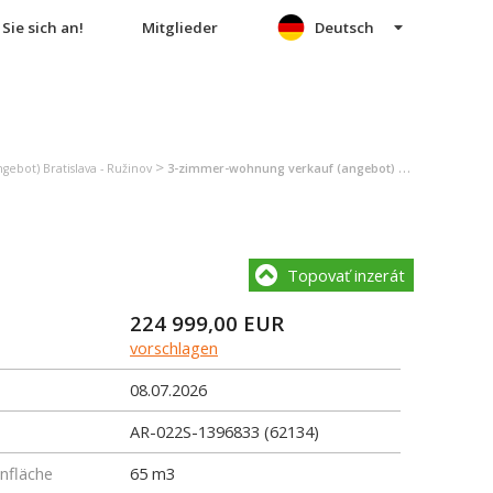
Sie sich an!
Mitglieder
Deutsch
>
ebot) Bratislava - Ružinov
3-zimmer-wohnung verkauf (angebot) Bratislava - Ružinov
Topovať inzerát
224 999,00
EUR
vorschlagen
08.07.2026
AR-022S-1396833 (62134)
fläche
65 m3