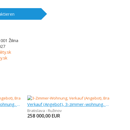
ktieren
1001
Žilina
027
lity.sk
y.sk
Verkauf (Angebot), 3-zimmer-wohnung, 74,25 m
Verkauf (Angebot), 3-zimmer-wohnung, 80 m
Bratislava - Ružinov
258 000,00
EUR