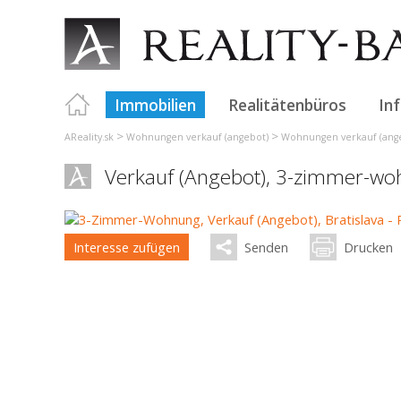
Immobilien
Realitätenbüros
In
>
>
AReality.sk
Wohnungen verkauf (angebot)
Wohnungen verkauf (angeb
Verkauf (Angebot), 3-zimmer-w
Interesse zufügen
Senden
Drucken