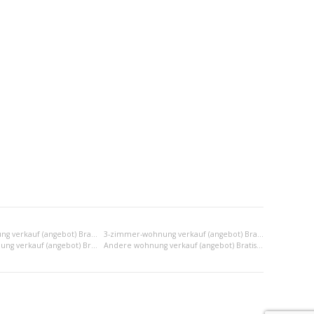
2-zimmer-wohnung verkauf (angebot) Bratislava II
3-zimmer-wohnung verkauf (angebot) Bratislava II
2x einraumwohnung verkauf (angebot) Bratislava II
Andere wohnung verkauf (angebot) Bratislava II