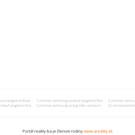
Einraumwohnung verkauf (angebot) Bratislava II
1-zimmer-wohnung verkauf (angebot) Bratislava II
4-zimmer-wohnung verkauf (angebot) Bratislava II
5-zimmer-wohnung und größer verkauf (angebot) Bratislava II
Portál reality-ba je členom rodiny
www.areality.sk