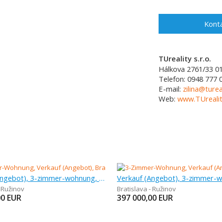
Konta
TUreality s.r.o.
Hálkova 2761/33
0
Telefon:
0948 777 
E-mail:
zilina@turea
Web:
www.TUrealit
Verkauf (Angebot), 3-zimmer-wohnung, 68 m
- Ružinov
Bratislava - Ružinov
00
EUR
397 000,00
EUR