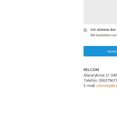
Ich stimme der
Wir kümmern uns
Konta
RELCOM
Masarykova 21
040
Telefon:
09037967
E-mail:
celovsky@r