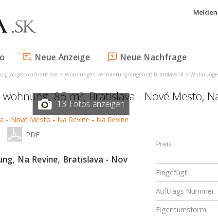
Melden 
fo
Neue Anzeige
Neue Nachfrage
>
>
g (angebot) Bratislava
Wohnungen vermietung (angebot) Bratislava III
Wohnungen 
r-wohnung, 85 m
,
Bratislava - Nové Mesto
,
Na
2
13 Fotos anzeigen
PDF
Preis
, Na Revíne, Bratislava - Nov
Eingefügt
Auftrags Nummer
Eigentumsform