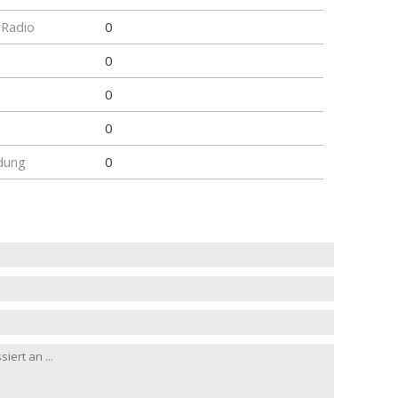
 Radio
0
0
0
0
dung
0