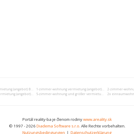
Einraumwohnung vermietung (angebot) Bratislava III
1-zimmer-wohnung vermietung (angebot) Bratislava III
4-zimmer-wohnung vermietung (angebot) Bratislava III
5-zimmer-wohnung und größer vermietung (angebot) Bratislava III
Portál reality-ba je členom rodiny
www.areality.sk
© 1997 - 2026
Diadema Software s.r.o.
Alle Rechte vorbehalten.
Nutzungsbedingungen
|
Datenschutzerklärung