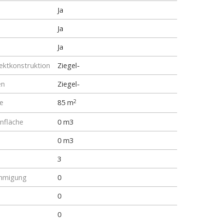
Ja
Ja
Ja
ktkonstruktion
Ziegel-
en
Ziegel-
e
85 m
2
fläche
0 m3
0 m3
3
hmigung
0
0
0