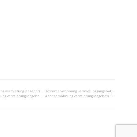
2-zimmer-wohnung vermietung (angebot) Bratislava III
3-zimmer-wohnung vermietung (angebot) Bratislava III
2x einraumwohnung vermietung (angebot) Bratislava III
Andere wohnung vermietung (angebot) Bratislava III