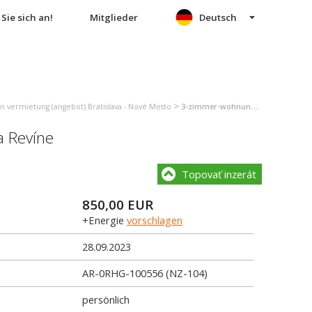
Sie sich an!
Mitglieder
Deutsch
>
vermietung (angebot) Bratislava - Nové Mesto
3-zimmer-wohnung vermietung (angebot) Bratislava - Nové Mesto
 Revíne
Topovať inzerát
850,00
EUR
+Energie
vorschlagen
28.09.2023
AR-0RHG-100556 (NZ-104)
persönlich