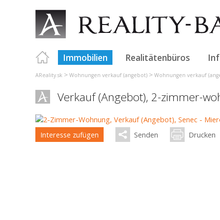
Immobilien
Realitätenbüros
In
>
>
AReality.sk
Wohnungen verkauf (angebot)
Wohnungen verkauf (angeb
Verkauf (Angebot), 2-zimmer-w
Interesse zufügen
Senden
Drucken