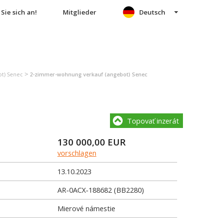
Sie sich an!
Mitglieder
Deutsch
>
t) Senec
2-zimmer-wohnung verkauf (angebot) Senec
Topovať inzerát
130 000,00
EUR
vorschlagen
13.10.2023
AR-0ACX-188682 (BB2280)
Mierové námestie