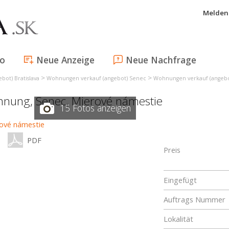
Melden 
fo
Neue Anzeige
Neue Nachfrage
>
>
ot) Bratislava
Wohnungen verkauf (angebot) Senec
Wohnungen verkauf (angebo
ohnung,
Senec
,
Mierové námestie
15 Fotos anzeigen
PDF
Preis
Eingefügt
Auftrags Nummer
Lokalität