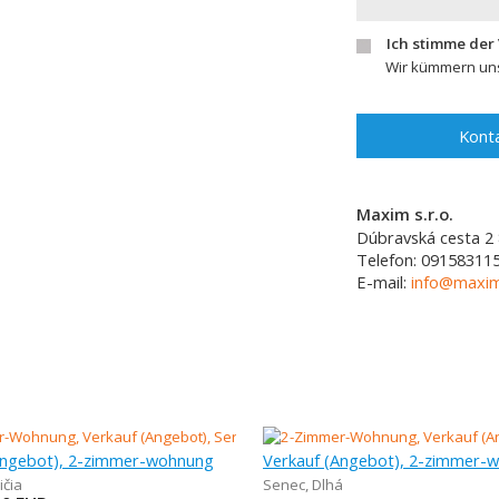
Ich stimme der
Wir kümmern uns
Konta
Maxim s.r.o.
Dúbravská cesta 2
Telefon:
09158311
E-mail:
info@maxim
Angebot), 2-zimmer-wohnung
Verkauf (Angebot), 2-zimmer-
ičia
Senec
,
Dlhá