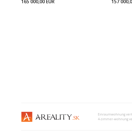
165 000,00
EUR
157 000,
Einraumwohnung verk