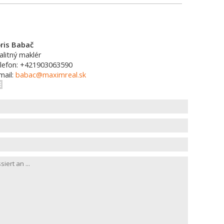
ris Babač
alitný maklér
lefon: +421903063590
mail:
babac@maximreal.sk