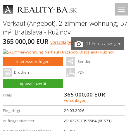
Verkauf (Angebot), 2-zimmer-wohnung, 57
m
,
Bratislava - Ružinov
2
365 000,00 EUR
vorschlagen
11 Fotos anzeigen
Interesse zufügen
Senden
Drucken
PDF
topovať inzerát
365 000,00
EUR
Preis
vorschlagen
Eingefügt
20.03.2026
Auftrags Nummer
AR-022S-1395564 (60671)