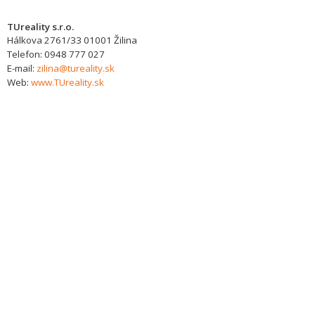
TUreality s.r.o.
Hálkova 2761/33
01001
Žilina
Telefon:
0948 777 027
E-mail:
zilina@tureality.sk
Web:
www.TUreality.sk