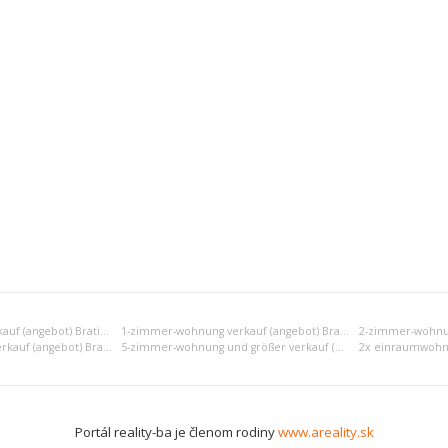
Einraumwohnung verkauf (angebot) Bratislava II
1-zimmer-wohnung verkauf (angebot) Bratislava II
4-zimmer-wohnung verkauf (angebot) Bratislava II
5-zimmer-wohnung und größer verkauf (angebot) Bratislava II
Portál reality-ba je členom rodiny
www.areality.sk