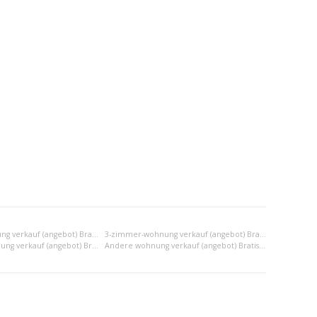
2-zimmer-wohnung verkauf (angebot) Bratislava II
3-zimmer-wohnung verkauf (angebot) Bratislava II
2x einraumwohnung verkauf (angebot) Bratislava II
Andere wohnung verkauf (angebot) Bratislava II