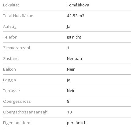
Lokalität
Tomášikova
Total Nutzfläche
42.53 m3
Aufzug
Ja
Telefon
ist nicht
Zimmeranzahl
1
Zustand
Neubau
Balkon
Nein
Loggia
Ja
Terrasse
Nein
Obergeschoss
8
Obergschossanzanzahl
10
Eigentumsform
persönlich