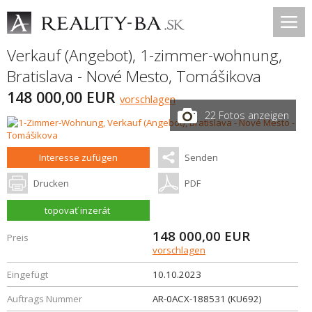
Verkauf (Angebot), 1-zimmer-wohnung,
Bratislava - Nové Mesto
,
Tomášikova
148 000,00 EUR
vorschlagen
22 Fotos anzeigen
Interesse zufügen
Senden
Drucken
PDF
topovať inzerát
148 000,00
EUR
Preis
vorschlagen
Eingefügt
10.10.2023
Auftrags Nummer
AR-0ACX-188531 (KU692)