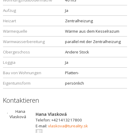
Wohnungsfußbodenfläche
40 m3
Aufzug
Ja
Heizart
Zentralheizung
Wärmequelle
Wärme aus dem Kesselrazum
Warmwasserbereitung
parallel mit der Zentralheizung
Obergeschoss
Andere Stock
Loggia
Ja
Bau von Wohnungen
Platten-
Eigentumsform
persönlich
Kontaktieren
Hana Vlasková
Telefon: +421413217800
E-mail:
vlaskova@tureality.sk