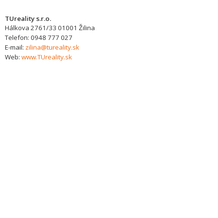
TUreality s.r.o.
Hálkova 2761/33
01001
Žilina
Telefon:
0948 777 027
E-mail:
zilina@tureality.sk
Web:
www.TUreality.sk