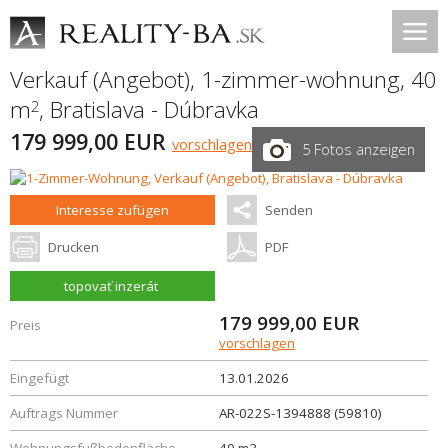
Verkauf (Angebot), 1-zimmer-wohnung, 40
m
,
Bratislava - Dúbravka
2
179 999,00 EUR
vorschlagen
5 Fotos anzeigen
Interesse zufügen
Senden
Drucken
PDF
topovať inzerát
179 999,00
EUR
Preis
vorschlagen
Eingefügt
13.01.2026
Auftrags Nummer
AR-022S-1394888 (59810)