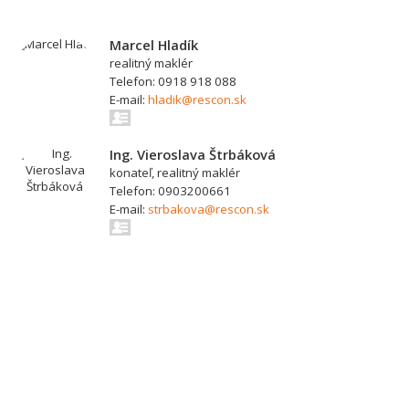
Marcel Hladík
realitný maklér
Telefon: 0918 918 088
E-mail:
hladik@rescon.sk
Ing. Vieroslava Štrbáková
konateľ, realitný maklér
Telefon: 0903200661
E-mail:
strbakova@rescon.sk