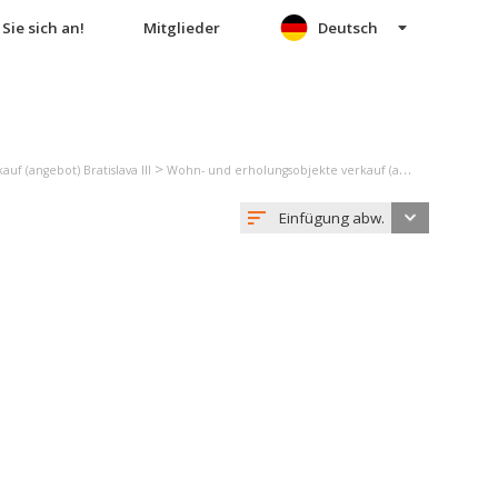
Sie sich an!
Mitglieder
Deutsch
>
f (angebot) Bratislava III
Wohn- und erholungsobjekte verkauf (angebot) Bratislava - Nové Mesto
Einfügung abw.