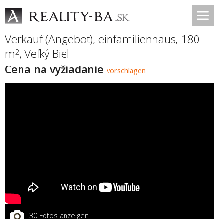
Verkauf (Angebot), einfamilienhaus, 180
m
,
Veľký Biel
2
Cena na vyžiadanie
vorschlagen
30 Fotos anzeigen