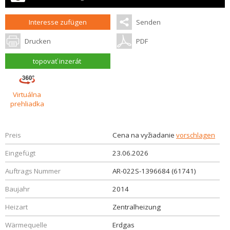
Interesse zufügen
Senden
Drucken
PDF
topovať inzerát
Virtuálna
prehliadka
Preis
Cena na vyžiadanie
vorschlagen
Eingefügt
23.06.2026
Auftrags Nummer
AR-022S-1396684 (61741)
Baujahr
2014
Heizart
Zentralheizung
Wärmequelle
Erdgas