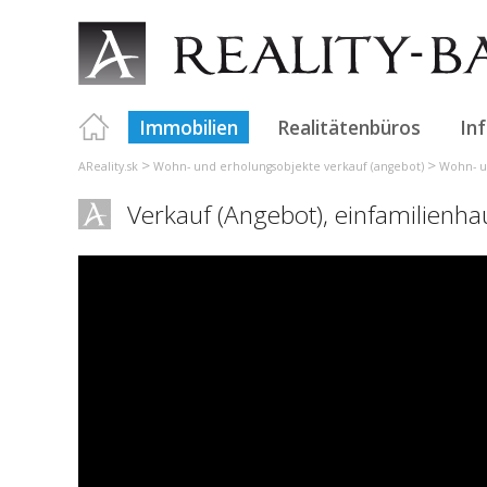
Immobilien
Realitätenbüros
In
>
>
AReality.sk
Wohn- und erholungsobjekte verkauf (angebot)
Wohn- un
Verkauf (Angebot), einfamilienh