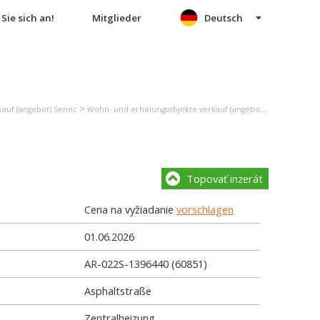
Sie sich an!
Mitglieder
Deutsch
>
auf (angebot) Senec
Wohn- und erholungsobjekte verkauf (angebot) Chorvátsky Grob
Topovať inzerát
Cena na vyžiadanie
vorschlagen
01.06.2026
AR-022S-1396440 (60851)
Asphaltstraße
Zentralheizung