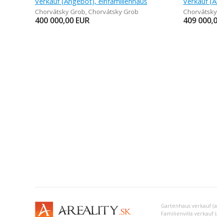
Verkauf (Angebot), einfamilienhaus
Chorvátsky Grob
,
Chorvátsky Grob
Chorvátsky
400 000,00
EUR
409 000,
Gartenhaus verkauf (
Familienvilla verkauf