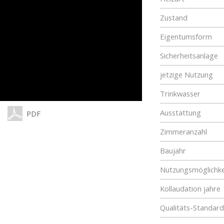
Zustand
Eigentumsform
Sicherheitsanlage
jetzige Nutzung
Trinkwasser
Ausstattung
PDF
Zimmeranzahl
Baujahr
Nutzungsmöglichke
Kollaudation jahre
Qualitäts-Standard