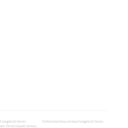
f (angebot) Senec
Einfamilienhaus verkauf (angebot) Senec
Anderes wohn- oder ferienobjekt verkauf (angebot) Senec