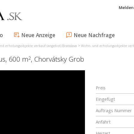
Melden 
fo
Neue Anzeige
Neue Nachfrage
>
d erholungsobjekte verkauf (angebot) Bratislava
Wohn- und erholungsobjekte verk
aus, 600 m
,
Chorvátsky Grob
2
Preis
Eingefügt
Auftrags Nummer
Anfahrt
Heizart