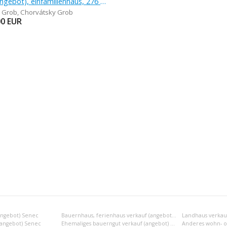
Verkauf (Angebot), einfamilienhaus, 276 m
 Grob
,
Chorvátsky Grob
00
EUR
angebot) Senec
Bauernhaus, ferienhaus verkauf (angebot) Senec
Landhaus verkau
 (angebot) Senec
Ehemaliges bauerngut verkauf (angebot) Senec