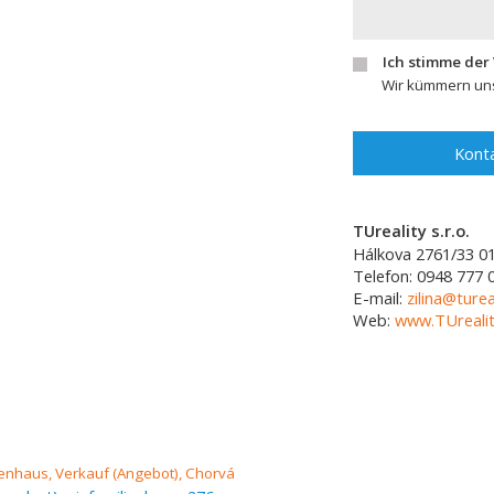
Ich stimme der
Wir kümmern uns
Konta
TUreality s.r.o.
Hálkova 2761/33
0
Telefon:
0948 777 
E-mail:
zilina@turea
Web:
www.TUrealit