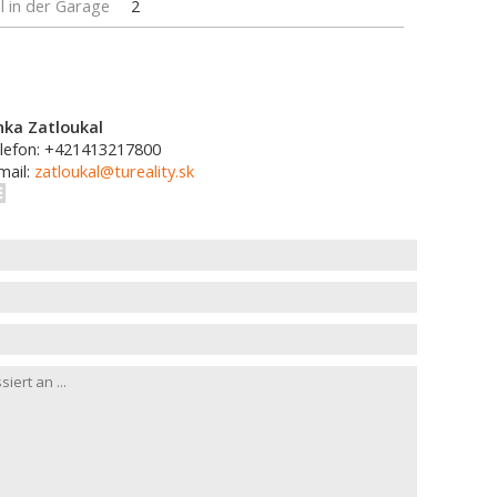
l in der Garage
2
nka Zatloukal
lefon: +421413217800
mail:
zatloukal@tureality.sk