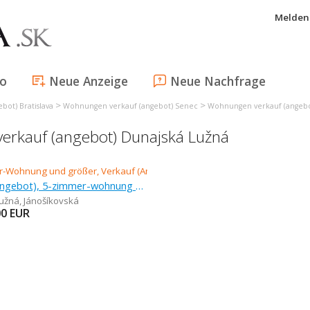
Melden 
fo
Neue Anzeige
Neue Nachfrage
>
>
ot) Bratislava
Wohnungen verkauf (angebot) Senec
Wohnungen verkauf (angebo
rkauf (angebot) Dunajská Lužná
Verkauf (Angebot), 5-zimmer-wohnung und größer, 120 m
užná
,
Jánošíkovská
00
EUR