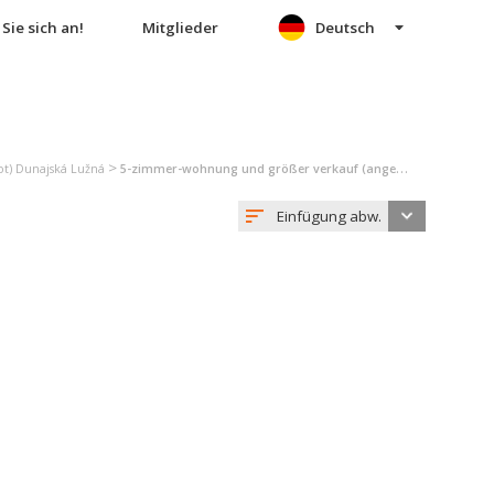
Sie sich an!
Mitglieder
Deutsch
>
t) Dunajská Lužná
5-zimmer-wohnung und größer verkauf (angebot) Dunajská Lužná
Einfügung abw.