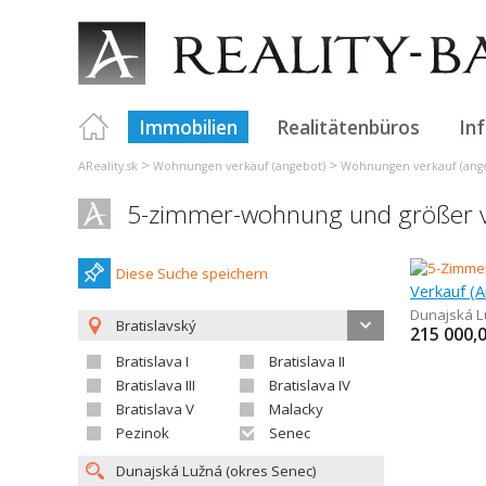
Immobilien
Realitätenbüros
In
>
>
AReality.sk
Wohnungen verkauf (angebot)
Wohnungen verkauf (angeb
5-zimmer-wohnung und größer ve
Diese Suche speichern
Dunajská L
Bratislavský
215 000,
Bratislava I
Bratislava II
Bratislava III
Bratislava IV
Bratislava V
Malacky
Pezinok
Senec