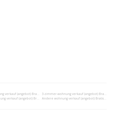
2-zimmer-wohnung verkauf (angebot) Bratislava II
3-zimmer-wohnung verkauf (angebot) Bratislava II
2x einraumwohnung verkauf (angebot) Bratislava II
Andere wohnung verkauf (angebot) Bratislava II