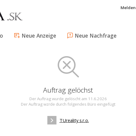
Melden 
fo
Neue Anzeige
Neue Nachfrage
Auftrag gelöchst
Der Auftrag wurde gelöscht am 11.6.2026
Der Auftrag wzrde durch folgendes Büro eingefügt
TUreality s.r.o.