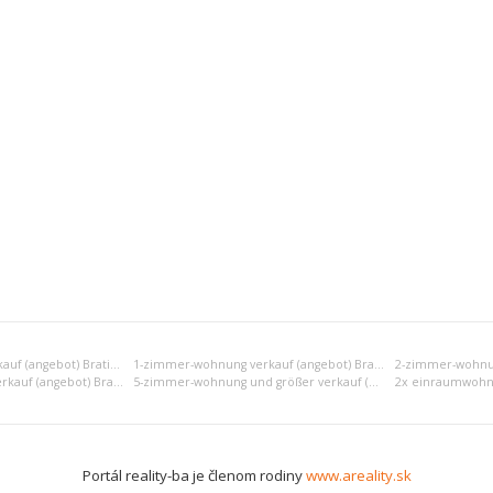
Einraumwohnung verkauf (angebot) Bratislava II
1-zimmer-wohnung verkauf (angebot) Bratislava II
4-zimmer-wohnung verkauf (angebot) Bratislava II
5-zimmer-wohnung und größer verkauf (angebot) Bratislava II
Portál reality-ba je členom rodiny
www.areality.sk