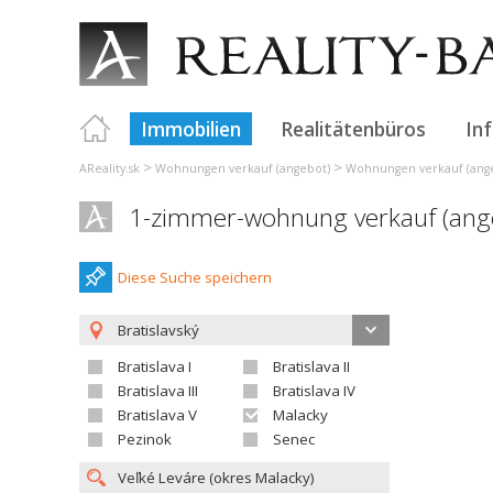
Immobilien
Realitätenbüros
In
>
>
AReality.sk
Wohnungen verkauf (angebot)
Wohnungen verkauf (angeb
1-zimmer-wohnung verkauf (ange
Diese Suche speichern
Bratislavský
Bratislava I
Bratislava II
Bratislava III
Bratislava IV
Bratislava V
Malacky
Pezinok
Senec