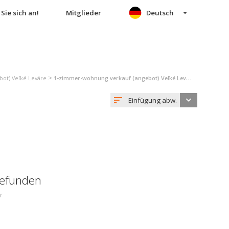
Sie sich an!
Mitglieder
Deutsch
>
ot) Veľké Leváre
1-zimmer-wohnung verkauf (angebot) Veľké Leváre
Einfügung abw.
gefunden
r